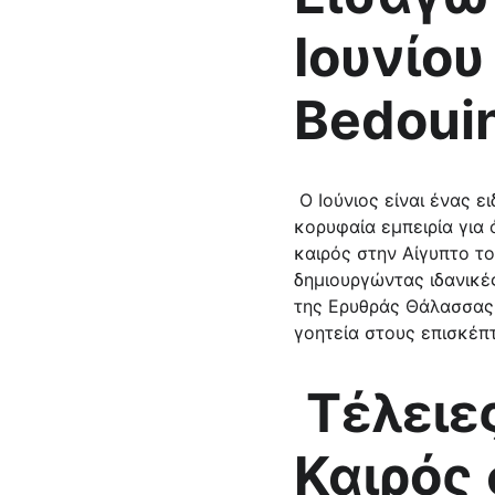
Ιουνίου
Bedouin
 Ο Ιούνιος είναι ένας ειδυλλιακός μήνας για διακοπές στην παραλία και το Bedouin Star προσφέρει μια 
κορυφαία εμπειρία για 
καιρός στην Αίγυπτο τ
δημιουργώντας ιδανικέ
της Ερυθράς Θάλασσας
γοητεία στους επισκέπ
 Τέλειες καιρικές συνθήκες 
Καιρός 