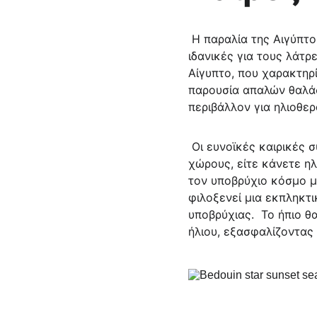
 Η παραλία της Αιγύπτου, ιδιαίτερα τον Ιούνιο, προσφέρει υποδειγματικές καιρικές συνθήκες που είναι 
ιδανικές για τους λάτρ
Αίγυπτο, που χαρακτηρί
παρουσία απαλών θαλάσ
περιβάλλον για ηλιοθε
 Οι ευνοϊκές καιρικές συνθήκες του Ιουνίου ενισχύουν την ελκυστικότητα του χρόνου σε εξωτερικούς 
χώρους, είτε κάνετε η
τον υποβρύχιο κόσμο 
φιλοξενεί μια εκπληκτι
υποβρύχιας.  Το ήπιο θ
ήλιου, εξασφαλίζοντας 