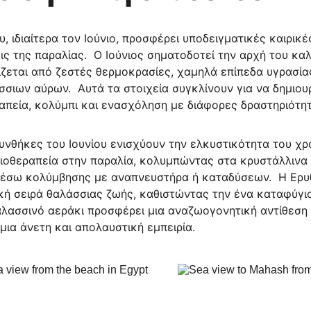
εις της παραλίας.  Ο Ιούνιος σηματοδοτεί την αρχή του κα
ζεται από ζεστές θερμοκρασίες, χαμηλά επίπεδα υγρασίας
σιων αύρων.  Αυτά τα στοιχεία συγκλίνουν για να δημιου
ραπεία, κολύμπι και ενασχόληση με διάφορες δραστηριότητ
λιοθεραπεία στην παραλία, κολυμπώντας στα κρυστάλλινα
μέσω κολύμβησης με αναπνευστήρα ή καταδύσεων.  Η Ερ
κή σειρά θαλάσσιας ζωής, καθιστώντας την ένα καταφύγιο
αλασσινό αεράκι προσφέρει μια αναζωογονητική αντίθεση 
μια άνετη και απολαυστική εμπειρία.