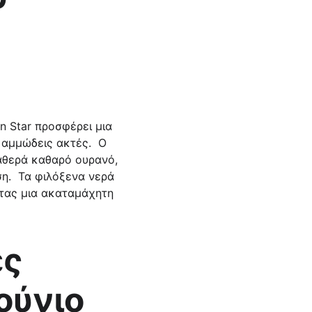
 αμμώδεις ακτές.  Ο 
αθερά καθαρό ουρανό, 
η.  Τα φιλόξενα νερά 
τας μια ακαταμάχητη 
ούνιο